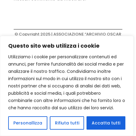
© Copyright 2025 | ASSOCIAZIONE “ARCHIVIO OSCAR
PIATTELLA ETS” | Via Dante Alighieri, 24 | 61044
Questo sito web utilizza i cookie
Cantiano (Pesaro e Urbino) | C.F. 02760330411
Privacy policy
|
Cookie policy
|
Informativa form
|
Utilizziamo i cookie per personalizzare contenuti ed
credits
Visiona
annunci, per fornire funzionalità dei social media e per
analizzare il nostro traffico. Condividiamo inoltre
informazioni sul modo in cui utilizza il nostro sito con i
nostri partner che si occupano di analisi dei dati web,
pubblicità e social media, i quali potrebbero
combinarle con altre informazioni che ha fornito loro o
che hanno raccolto dal suo utilizzo dei loro servizi.
Personallizza
Rifiuta tutti
Accatta tutti